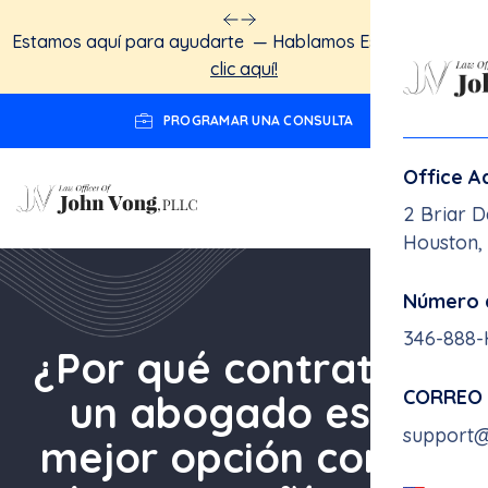
We understand you. We speak English.
Click here!
PROGRAMAR UNA CONSULTA
Office A
2 Briar D
Houston,
Número 
¿Por qué contratar a
346-888
un abogado es la
CORREO
mejor opción contra
support
las compañías de