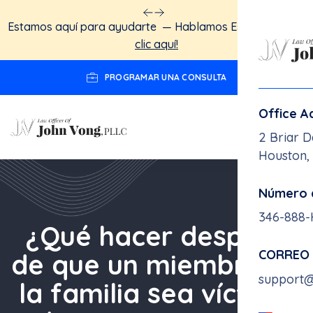
We understand you. We speak English.
Click here!
PROGRAMAR UNA CONSULTA
Office A
2 Briar D
Houston,
Número 
¿Qué hacer después
346-888
de que un miembro de
CORREO
la familia sea víctima
support
de una muerte por