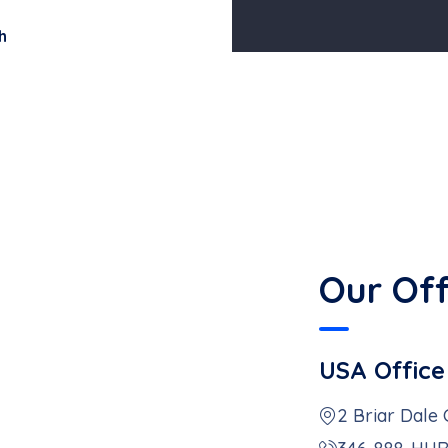
h
h
Our Off
USA Office
2 Briar Dale