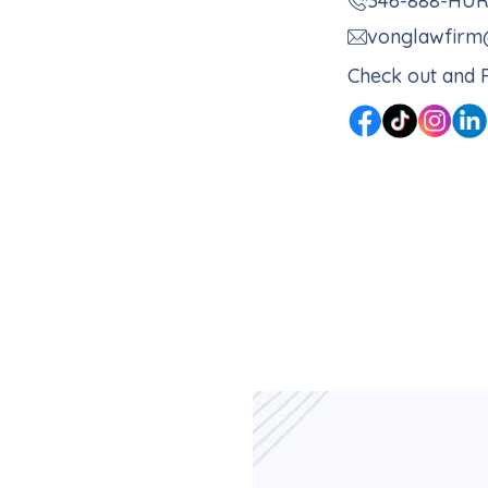
346-888-HU
vonglawfirm
Check out and F