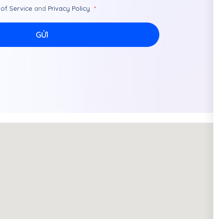
 of Service
and
Privacy Policy
GỬI