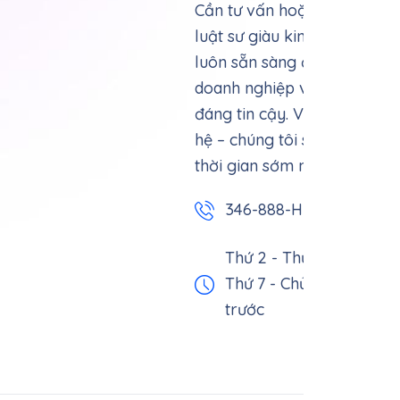
Cần tư vấn hoặc hỗ trợ phá
luật sư giàu kinh nghiệm củ
luôn sẵn sàng đồng hành c
doanh nghiệp với những giả
đáng tin cậy. Vui lòng để lại
hệ – chúng tôi sẽ liên lạc v
thời gian sớm nhất.
346-888-HURT
Thứ 2 - Thứ 6: 9h sáng -
Thứ 7 - Chủ nhật: Chỉ ti
trước