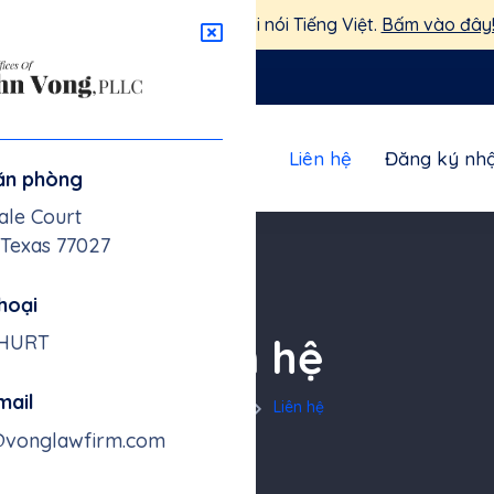
We understand you. We speak English.
Click here!
nglawfirm.com
g tôi
Hỏi & Đáp
Bài viết
Liên hệ
Đăng ký nhậ
văn phòng
ale Court
 Texas 77027
hoại
Liên hệ
-HURT
email
Trang chủ
Liên hệ
@vonglawfirm.com