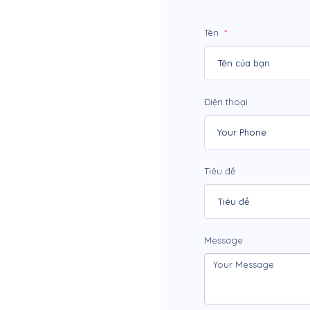
Tên
Điện thoại
o
r
t
Tiêu đề
t need
Message
ch out today
n you