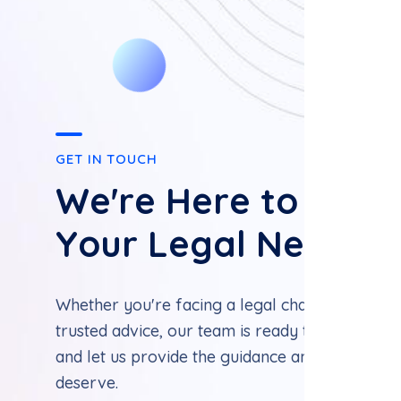
G
E
T
I
N
T
O
U
C
H
W
e
'
r
e
H
e
r
e
t
o
S
u
p
p
Y
o
u
r
L
e
g
a
l
N
e
e
d
s
Whether you're facing a legal challenge or jus
trusted advice, our team is ready to help. Rea
and let us provide the guidance and protectio
deserve.