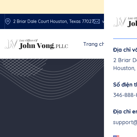
2 Briar Dale Court Houston, Texas 77027
vonglawfirm@vo
Trang chủ
Về chún
Địa chỉ 
2 Briar D
Houston,
Số điện t
346-888
Địa chỉ 
support