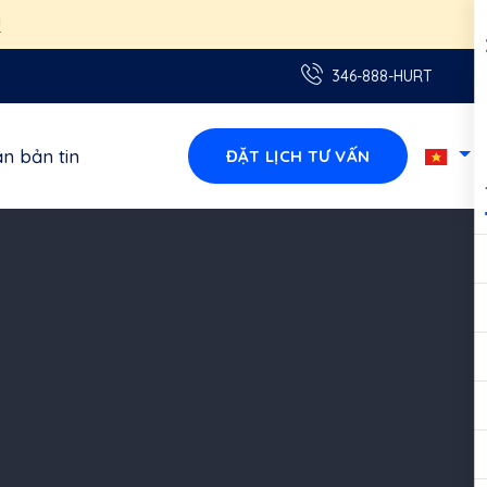
346-888-HURT
n bản tin
ĐẶT LỊCH TƯ VẤN